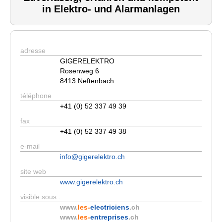
in Elektro- und Alarmanlagen
adresse
GIGERELEKTRO
Rosenweg 6
8413 Neftenbach
téléphone
+41 (0) 52 337 49 39
fax
+41 (0) 52 337 49 38
e-mail
info@gigerelektro.ch
site web
www.gigerelektro.ch
visible sous :
www.
les-
electriciens
.ch
www.
les-
entreprises
.ch