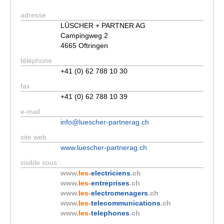
adresse
LÜSCHER + PARTNER AG
Campingweg 2
4665 Oftringen
téléphone
+41 (0) 62 788 10 30
fax
+41 (0) 62 788 10 39
e-mail
info@luescher-partnerag.ch
site web
www.luescher-partnerag.ch
visible sous :
www.
les-
electriciens
.ch
www.
les-
entreprises
.ch
www.
les-
electromenagers
.ch
www.
les-
telecommunications
.ch
www.
les-
telephones
.ch