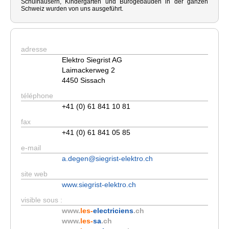
Schulhäusern, Kindergärten und Bürogebäuden in der ganzen
Schweiz wurden von uns ausgeführt.
adresse
Elektro Siegrist AG
Laimackerweg 2
4450 Sissach
téléphone
+41 (0) 61 841 10 81
fax
+41 (0) 61 841 05 85
e-mail
a.degen@siegrist-elektro.ch
site web
www.siegrist-elektro.ch
visible sous :
www.
les-
electriciens
.ch
www.
les-
sa
.ch