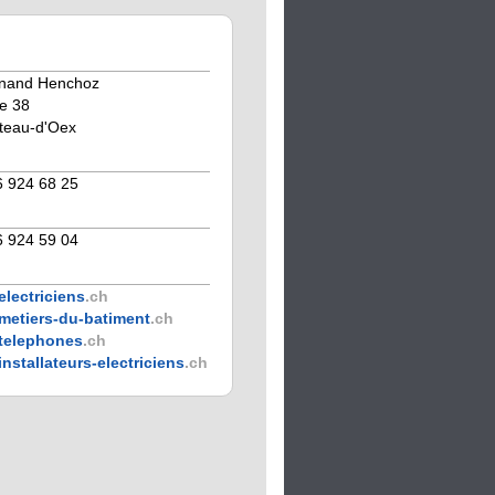
rnand Henchoz
e 38
teau-d'Oex
6 924 68 25
6 924 59 04
electriciens
.ch
metiers-du-batiment
.ch
telephones
.ch
installateurs-electriciens
.ch