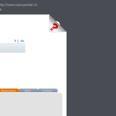
ttp://www.swissportail.ch.
t.
fr
|
de
Répertoires
Infos
Contact