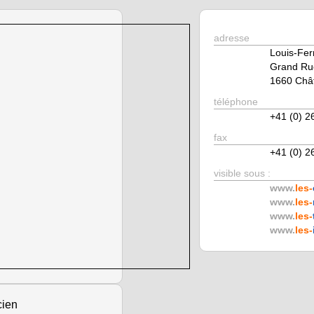
adresse
Louis-Fe
Grand Ru
1660 Châ
téléphone
+41 (0) 2
fax
+41 (0) 2
visible sous :
www.
les-
www.
les-
www.
les-
www.
les-
cien