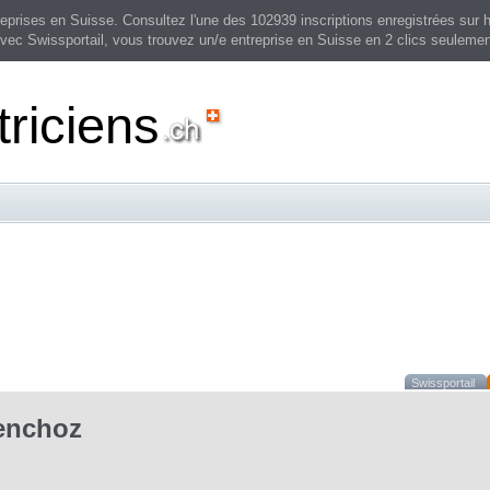
prises en Suisse. Consultez l'une des 102939 inscriptions enregistrées sur h
vec Swissportail, vous trouvez un/e entreprise en Suisse en 2 clics seulemen
triciens
Swissportail
enchoz